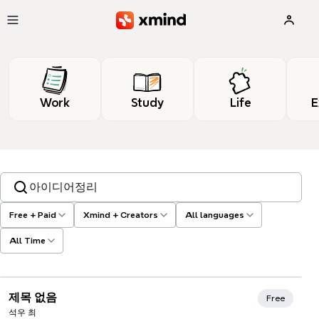
Skip to main content
Work
Study
Life
E
Search templates, tags…
Free + Paid
Xmind + Creators
All languages
All Time
제목 없음
Free
석우 최