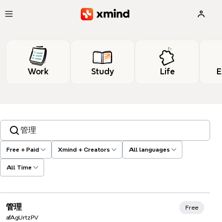
Skip to main content
Work
Study
Life
E
Search templates, tags…
Free + Paid
Xmind + Creators
All languages
All Time
Xmind Favorites
管理
Free
afAgUrtzPV