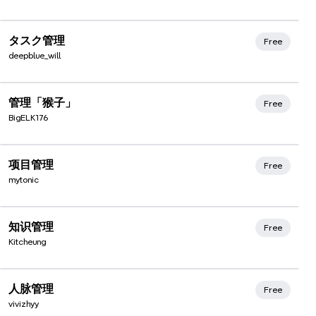
Xmind Favorites
タスク管理
Free
deepblue_will
Xmind Favorites
管理「猴子」
Free
BigELK176
Xmind Favorites
项目管理
Free
mytonic
Xmind Favorites
知识管理
Free
Kitcheung
Xmind Favorites
人脉管理
Free
vivizhyy