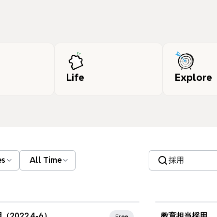
Life
Explore
Search templates
es
All Time
（2022.4-6）
教育担当採用
Free