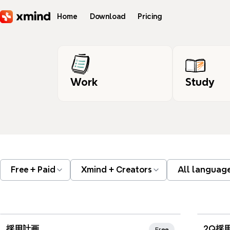
Skip to main content
Home
Download
Pricing
Work
Study
Free + Paid
Xmind + Creators
All languag
Xmind Favorites
採用計画
2Q採用
Free