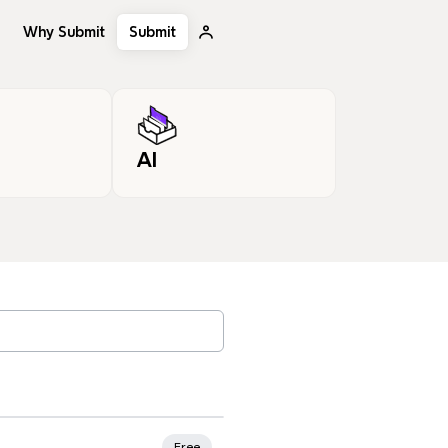
Why Submit
Submit
AI
, tags…
Free