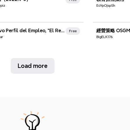
piz
EcYpOjspSh
nd Favorites
El Nuevo Perfil del Empleo, “El Reclutamiento del Personal”
經營策略 OSG
Free
lar
BigELK176
Load more