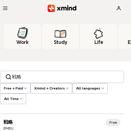
Skip to main content
Work
Study
Life
E
Search templates, tags…
Free + Paid
Xmind + Creators
All languages
All Time
戦略
Free
ÉMEU