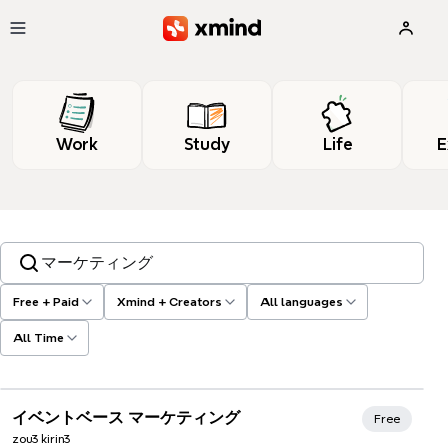
Skip to main content
Work
Study
Life
E
Search templates, tags…
Free + Paid
Xmind + Creators
All languages
All Time
Xmind Favorites
イベントベース マーケティング
Free
zou3 kirin3