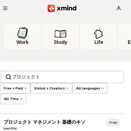
Skip to main content
Work
Study
Life
E
Search templates, tags…
Free + Paid
Xmind + Creators
All languages
All Time
Xmind Favorites
プロジェクト マネジメント 基礎のキソ
Free
kaoritter