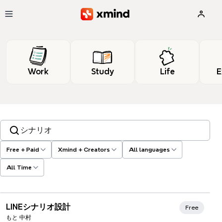
Skip to main content
Work
Study
Life
E
Search templates, tags…
Free + Paid
Xmind + Creators
All languages
All Time
LINEシナリオ設計
Free
もと 中村