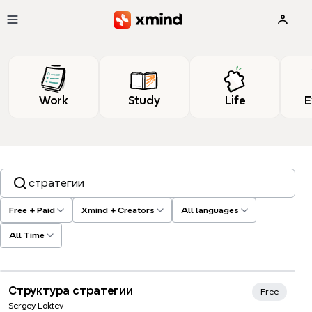
Skip to main content
Work
Study
Life
E
Search templates, tags…
Free + Paid
Xmind + Creators
All languages
All Time
Структура стратегии
Free
Sergey Loktev