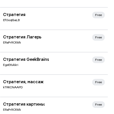
Стратегия
Free
EfGoqtbaLB
Стратегия Лагерь
Free
ERaPrROlWk
Стратегия GeekBrains
Free
EgeEKvkkri
Стратегия, массаж
Free
kTRKCNAAPD
Стратегия картины
Free
ERaPrROlWk