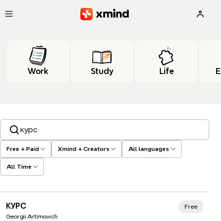
Skip to main content
Work
Study
Life
E
Search templates, tags…
Free + Paid
Xmind + Creators
All languages
All Time
КУРС
Free
Georgii Artimovich