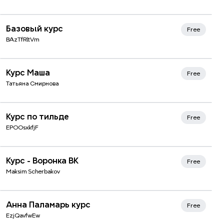
Xmind Favorites
Базовый курс
Free
BAzTfRltVm
Курс Маша
Free
Татьяна Смирнова
Xmind Favorites
Курс по тильде
Free
EPOOsxkfjF
Курс - Воронка ВК
Free
Maksim Scherbakov
Анна Паламарь курс
Free
EzjQavfwEw