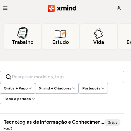
Pular para o conteúdo principal
Trabalho
Estudo
Vida
E
Pesquisar modelos, tags…
Grátis + Pago
Xmind + Criadores
Português
Todo o período
Xmind Favorites
Tecnologias de Informação e Conhecimento
Grátis
kunli3