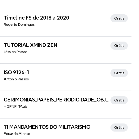
Xmind Favorites
Timeline FS de 2018 a 2020
Grátis
Rogerio Domingos
Xmind Favorites
TUTORIAL XMIND ZEN
Grátis
Jéssica Passos
Xmind Favorites
ISO 9126-1
Grátis
Antonio Passos
Xmind Favorites
CERIMONIAS_PAPEIS_PERIODICIDADE_OBJETIVO
Grátis
HGPNPnTAqb
Xmind Favorites
11 MANDAMENTOS DO MILITARISMO
Grátis
Eduardo Alonso