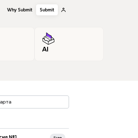
Why Submit
Submit
AI
, tags…
егия №1
Free