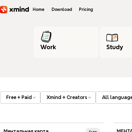
Skip to main content
Home
Download
Pricing
Work
Study
Free + Paid
Xmind + Creators
All languag
Xmind Favorites
Ментальная карта
МЕНТА
Free