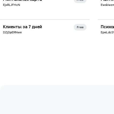
EjxRLJFHcN
Ewskiwz
Клиенты за 7 дней
Психо
Free
DZjDpERNwe
EpeLdcSY