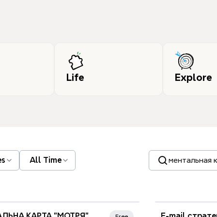
Life
Explore
Search templates
es
All Time
ЛЬНА КАРТА "МОТРЯ"
E-mail страт
Free