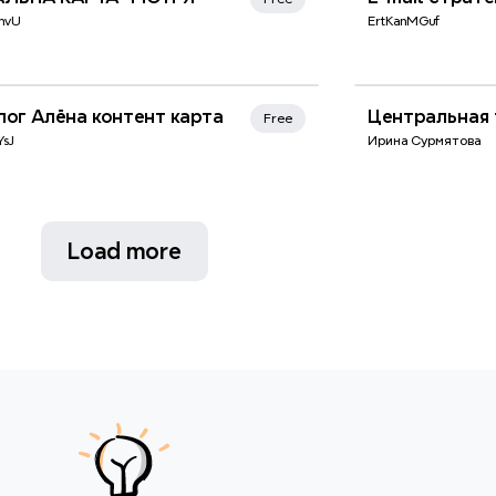
mvU
ErtKanMGuf
лог Алёна контент карта
Центральная 
Free
sJ
Ирина Сурмятова
Load more